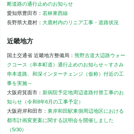
断道路の通行止めのお知らせ
愛知県豊田市：
若林東西線
長野県大鹿村：
大鹿村内のリニア工事・道路状況
近畿地方
国土交通省 近畿地方整備局：
熊野古道大辺路ウォー
クコース（串本町道）通行止めのお知らせ～すさみ
串本道路、和深インターチェンジ（仮称）付近の工
事を実施～
大阪府箕面市：
新病院予定地周辺道路付替工事のお
知らせ（令和8年6月の工事予定）
大阪府岸和田市：
東岸和田駅東側周辺地区における
都市計画変更案に関する説明会を開催しました
（5/30）