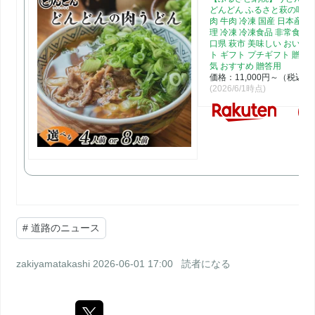
どんどん ふるさと萩の味 肉
肉 牛肉 冷凍 国産 日本産 食
理 冷凍 冷凍食品 非常食 保
口県 萩市 美味しい おいし
ト ギフト プチギフト 贈り物
気 おすすめ 贈答用
価格：11,000円～（税込、
(2026/6/1時点)
#
道路のニュース
zakiyamatakashi
2026-06-01 17:00
読者になる