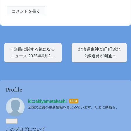
コメントを書く
«
道路に関する気になる
北海道東神楽町 町道北
ニュース 2026年6月2…
２線道路が開通
»
Profile
id:zakiyamatakashi
はて
全国の道路の更新情報をまとめています。たまに動画も。
なブ
ログ
Pro
このブログについて