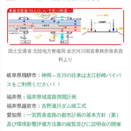
国土交通省 北陸地方整備局 金沢河川国道事務所発表資
料より
岐阜県飛騨市：
神岡⇔古川の往来は太江杉崎バイパ
スをご利用ください！！
福井県：
福井県域道路啓開計画
福井県越前市：
吉野瀬川ダム竣工式
愛知県：
一宮西港道路の都市計画の基本方針（案）
及び環境影響評価方法書の縦覧並びに説明会の開催