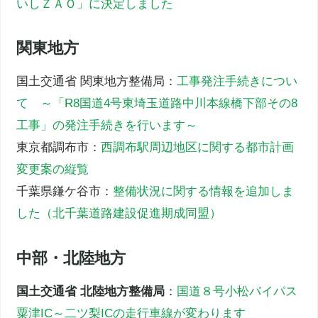
いしＺＡＯ」に決定しました
関東地方
国土交通省 関東地方整備局：
工事発注手続きについ
て ～「R8国道4号東埼玉道路中川本線橋下部その8
工事」の発注手続きを行います～
東京都調布市：
西調布駅周辺地区に関する都市計画
変更案の縦覧
千葉県鎌ケ谷市：
整備状況に関する情報を追加しま
した（北千葉道路建設促進期成同盟）
中部・北陸地方
国土交通省 北陸地方整備局
：
国道８号小松バイパス
粟津IC～二ツ梨ICの走行車線が変わります